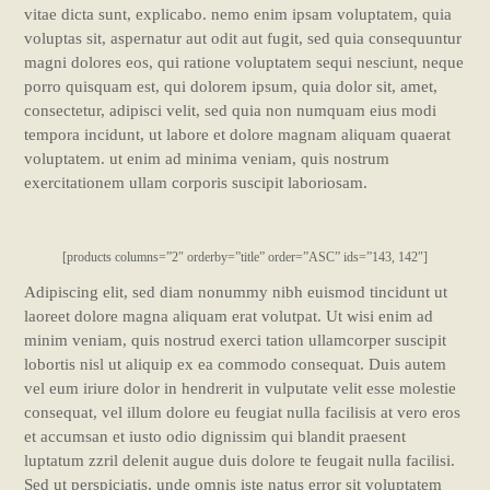
vitae dicta sunt, explicabo. nemo enim ipsam voluptatem, quia
voluptas sit, aspernatur aut odit aut fugit, sed quia consequuntur
magni dolores eos, qui ratione voluptatem sequi nesciunt, neque
porro quisquam est, qui dolorem ipsum, quia dolor sit, amet,
consectetur, adipisci velit, sed quia non numquam eius modi
tempora incidunt, ut labore et dolore magnam aliquam quaerat
voluptatem. ut enim ad minima veniam, quis nostrum
exercitationem ullam corporis suscipit laboriosam.
[products columns=”2″ orderby=”title” order=”ASC” ids=”143, 142″]
Adipiscing elit, sed diam nonummy nibh euismod tincidunt ut
laoreet dolore magna aliquam erat volutpat. Ut wisi enim ad
minim veniam, quis nostrud exerci tation ullamcorper suscipit
lobortis nisl ut aliquip ex ea commodo consequat. Duis autem
vel eum iriure dolor in hendrerit in vulputate velit esse molestie
consequat, vel illum dolore eu feugiat nulla facilisis at vero eros
et accumsan et iusto odio dignissim qui blandit praesent
luptatum zzril delenit augue duis dolore te feugait nulla facilisi.
Sed ut perspiciatis, unde omnis iste natus error sit voluptatem